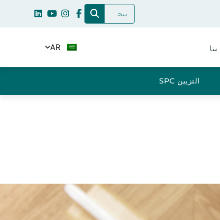
AR
بنا
التزيين SPC