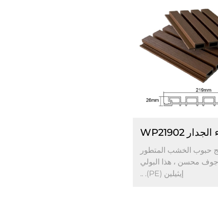
جدار WP21902
يج حبوب الخشب المتطور
وف محسن ، هذا البولي
إيثيلين (PE). ..