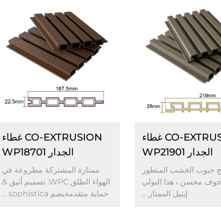
CO-EXTRUSION غطاء
CO-EXTRUSION غطاء
الجدار WP21901
الجدار WP18701
يج حبوب الخشب المتطور
ممتازة المشتركة مطروعة في
وف محسن ، هذا البولي
الهواء الطلق WPC: تصميم أنيق &
إيثيل الممتاز. ..
حماية متقدمةيضم sophistica. ..