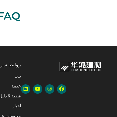
FAQ
روابط سري
بيت
خدمة
قضية & دليل
أخبار
معلومات عنا