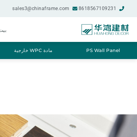
sales3@chinaframe.com
8618567109231
بيت
PS Wall Panel
مادة WPC خارجية