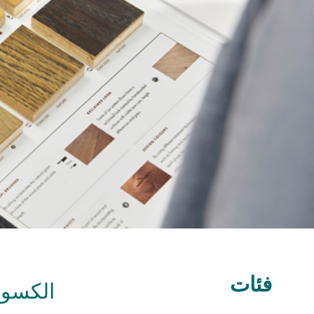
فئات
الكسوة