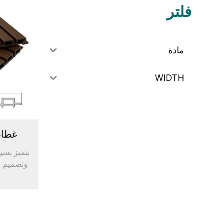
فلتر
مادة
WIDTH
غطاء ال
بتميز نس
وتصميم ج