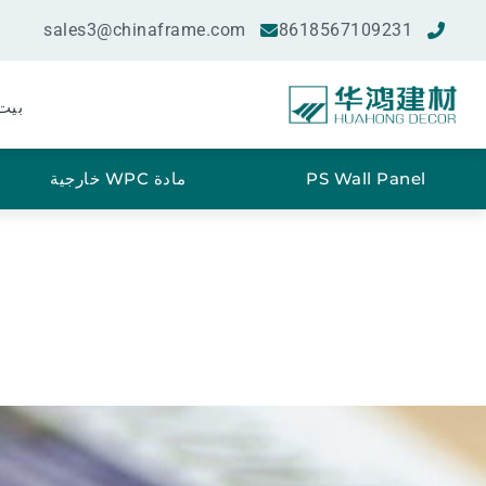
sales3@chinaframe.com
8618567109231
بيت
PS Wall Panel
مادة WPC خارجية