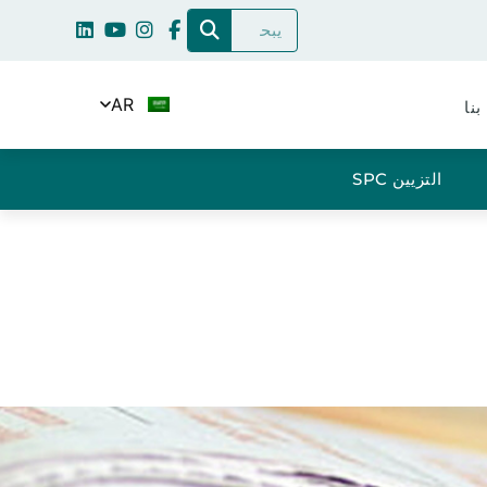
AR
بنا
التزيين SPC