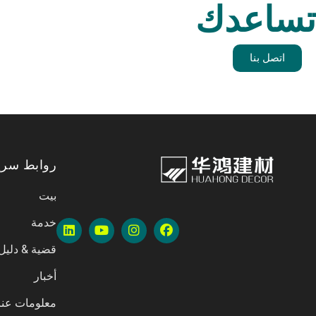
تساعدك
اتصل بنا
روابط سري
بيت
خدمة
قضية & دليل
أخبار
معلومات عنا