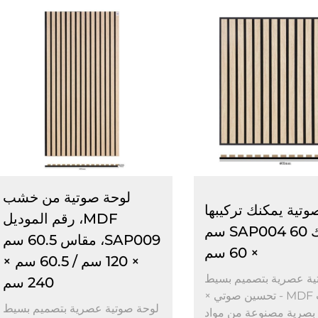
لوحة صوتية من خشب
وتية يمكنك تركيبها
MDF، رقم الموديل
بنفسك SAP004 60 سم
SAP009، مقاس 60.5 سم
× 60 سم
× 120 سم / 60.5 سم ×
ية عصرية بتصميم بسيط
240 سم
من خشب MDF - تحسين صوتي ×
لوحة صوتية عصرية بتصميم بسيط
 بصرية مصنوعة من مواد