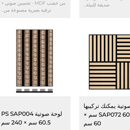
من خشب MDF - تحسين صوتي ×
صديقة للبيئة...
ترقية بصرية مصنوعة من...
وتية يمكنك تركيبها
لوحة صوتية PS SAP004
بنفسك SAP072 60 سم ×
60.5 سم × 240 سم
60 سم