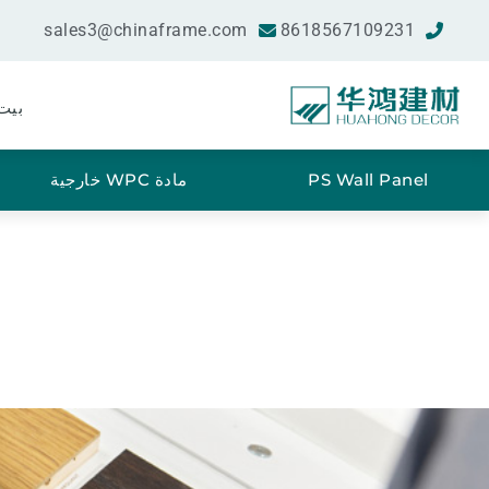
sales3@chinaframe.com
8618567109231
بيت
PS Wall Panel
مادة WPC خارجية