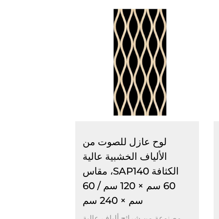
لوح عازل للصوت من
الألياف الخشبية عالية
الكثافة SAP140، مقاس
60 سم × 120 سم / 60
سم × 240 سم
مصنوعة من شرائح ألياف عالية