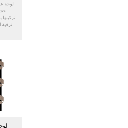
لوحة ع
تركيبها 
ترقية 
لوح