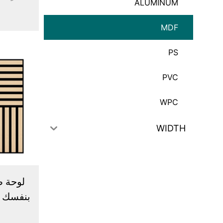
ALUMINUM
MDF
PS
PVC
WPC
WIDTH
لوحة ص