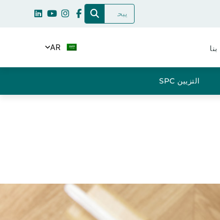
AR
بنا
التزيين SPC