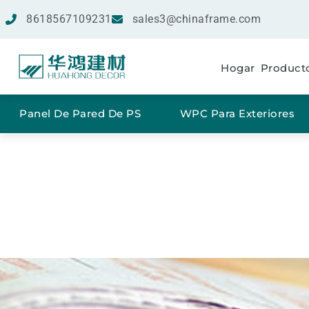
8618567109231
sales3@chinaframe.com
Hogar
Product
Panel De Pared De PS
WPC Para Exteriores