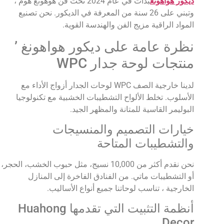
ديكور هواهونغ
بدأت في عام 2024 تحت فن هوهونغ هوم ،
وتبني على 26 سنة من المعرفة في الديكور. نحن تصنيع
المواد الراقية مزيج الفن والهندسة القوية.
نظرة عامة على ديكور هواهونغ ’
منتجات لوحة جدار WPC
لدينا خارجية الصف WPC لوحات الجدار أزواج الأداء مع
الأسلوب. تخلط الألواح التشطيبات الخشبية مع تكنولوجيا
البوليمر القاسية للمتانة والمظهر الجيد.
خيارات التصميم والمنسيجات
والتشطيبات المتاحة
نحن نقدم أكثر من 10,000 نسيج، مثل حبوب الخشب، الحجر،
أو التشطيبات ماتي. من الفنادق الفاخرة إلى المنازل
الخارجية ، تناسب لوحاتنا جميع أنواع الأساليب.
أنظمة التثبيت التي تقدمها Huahong
Decor