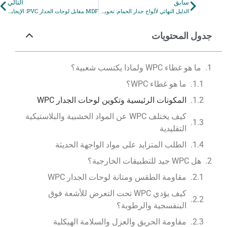
سابق
التالي
الدليل النهائي لألواح جدار الحمام: تحويل مساحتك
MDF مقابل لوحات الجدار PVC: الإيجابيات والسلبيات وما هو أفضل؟
جدول المحتويات
ما هو غطاء WPC ولماذا يكتسب شعبية؟
ما هو غطاء WPC؟
المكونات الرئيسية وتكوين لوحات الجدار WPC
كيف يختلف WPC عن المواد الخشبية والبلاستيكية
التقليدية
الطلب المتزايد على مواد الواجهة الحديثة
هل WPC جيد للتطبيقات الخارجية؟
مقاومة الطقس ومتانة لوحات الجدار WPC
كيف يؤدي WPC تحت التعرض للأشعة فوق
البنفسجية والرطوبة؟
مقاومة الحريق والعزل والسلامة الهيكلية