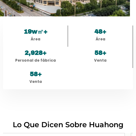
20
w㎡+
50
+
Área
Área
3,000
+
60
+
Personal de fábrica
Venta
60
+
Venta
Lo Que Dicen Sobre Huahong