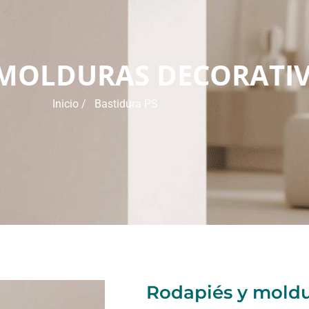
 MOLDURAS DECORATIV
Inicio
/ Bastidura PS
Rodapiés y moldu