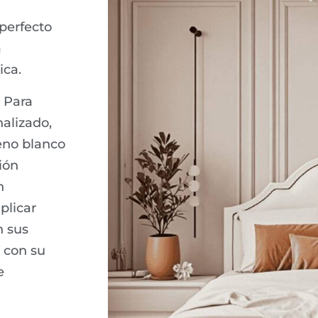
 perfecto
a
ica.
Para
alizado,
eno blanco
ión
n
plicar
n sus
 con su
e