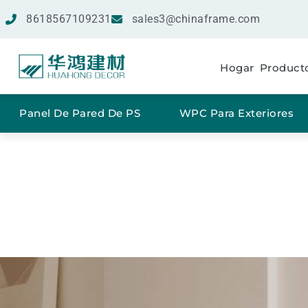
8618567109231
sales3@chinaframe.com
Hogar
Product
Panel De Pared De PS
WPC Para Exteriores