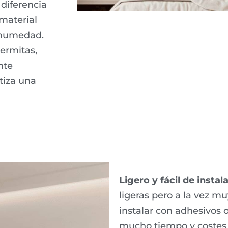
diferencia
 material
 humedad.
termitas,
nte
tiza una
Ligero y fácil de instala
ligeras pero a la vez mu
instalar con adhesivos o
mucho tiempo y costes