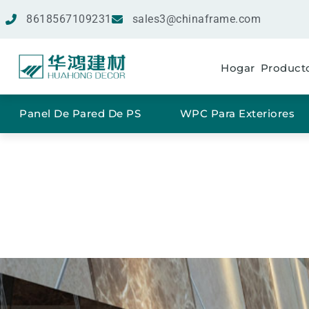
8618567109231
sales3@chinaframe.com
Hogar
Product
Panel De Pared De PS
WPC Para Exteriores