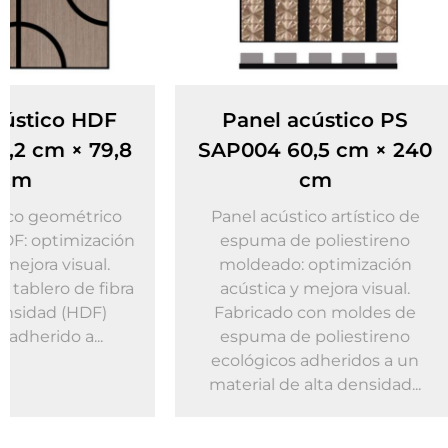
Panel acústico PS
Panel acú
SAP004 60,5 cm × 240
bricolaje
cm
cm ×
Panel acústico artístico de
Panel acústi
espuma de poliestireno
MDF tejido
moldeado: optimización
optimizació
acústica y mejora visual.
mejora visual
Fabricado con moldes de
listones de tab
espuma de poliestireno
densidad 
ecológicos adheridos a un
ecológ
material de alta densidad...