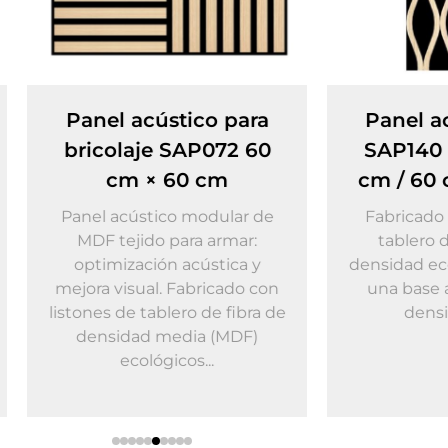
stico para
Panel acústico HDF
 SAP072 60
SAP140 60 cm × 120
 60 cm
cm / 60 cm × 240 cm
co modular de
Fabricado con listones de
 para armar:
tablero de fibra de alta
n acústica y
densidad ecológicos unidos a
. Fabricado con
una base acústica de alta
lero de fibra de
densidad, este...
media (MDF)
icos...