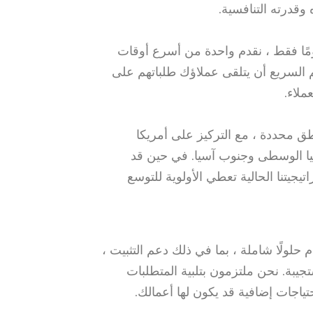
قدرته التنافسية.
ورة توصيل تتراوح بين 25 و 30 يومًا فقط ، نقدم واحدة من أسرع أوقات
 السريع أن يتلقى عملاؤك طلباتهم على
ملاء.
 محددة ، مع التركيز على أمريكا
يا الوسطى وجنوب آسيا. في حين قد
يجيتنا الحالية تعطي الأولوية للتوسع
م حلولًا شاملة ، بما في ذلك دعم التثبيت ،
جيبة. نحن ملتزمون بتلبية المتطلبات
ياجات إضافية قد يكون لها أعمالك.