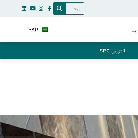
AR
بنا
التزيين SPC