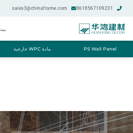
sales3@chinaframe.com
8618567109231
بيت
PS Wall Panel
مادة WPC خارجية