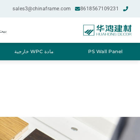
sales3@chinaframe.com
8618567109231
بيت
PS Wall Panel
مادة WPC خارجية