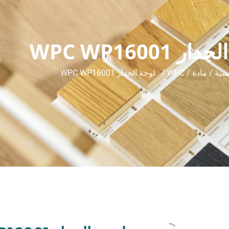
ر WPC WP16001
يسية
/
مادة
/
WPC
/ لوحة الجدار WPC WP16001