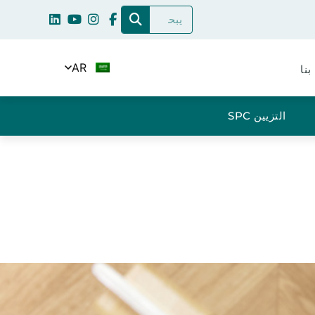
AR
بنا
التزيين SPC