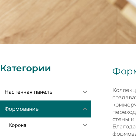
Категории
Фор
Коллекц
Настенная панель
создава
коммерч
Формование
переход
стены и
Корона
Благода
формова