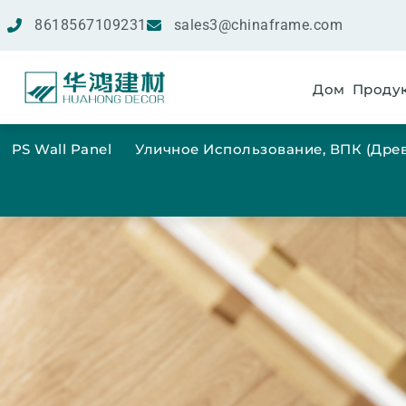
8618567109231
sales3@chinaframe.com
Дом
Проду
PS Wall Panel
Уличное Использование, ВПК (др