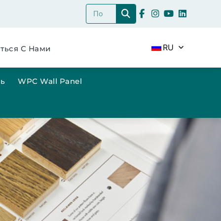
RU
ться С Нами
ль
WPC Wall Panel