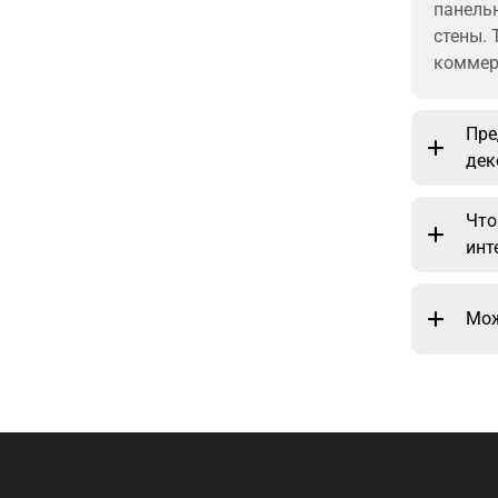
панель
стены. 
коммер
Пре
дек
Что
инт
Мож