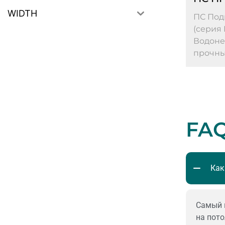
WIDTH
ПС Под
(серия 
Водоне
прочные
FA
Как
Самый п
на пот