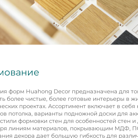
мование
ия форм Huahong Decor предназначена для тог
ть более чистые, более готовые интерьеры в ж
еских проектах. Ассортимент включает в себя
ов потолка, варианты подножной доски для акк
 стили формовки стен для особенностей стен и
ря линиям материалов, покрывающим МДФ, ПС
ния декора дает большую гибкость для разли