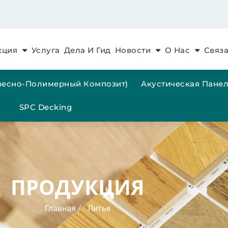
кция
Услуга
Дела И Гид
Новости
О Нас
Связа
евесно-Полимерный Композит)
Акустическая Пане
SPC Decking
ПРОДУКЦИЯ
Главная
/ Литье